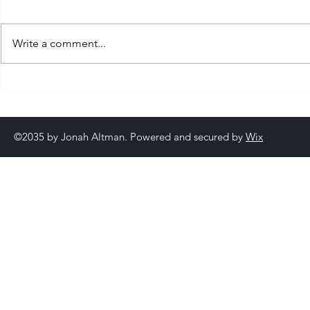
現代生活節奏快速，工作壓力、久
坐辦公、長期低頭滑手機、睡眠不
Write a comment...
足等，讓越來越多人感受到身體的
疲勞與不適。身體不再只是單純的
「載體」，而是我們日復一日承受
身心靈的和
生活重量的警報器。當你出現頭
康談身體療
痛、肩頸僵硬、腰痠背痛、失眠或
易疲倦等症狀時，這些其實都是身
©2035 by Jonah Altman. Powered and secured by
Wix
體在告訴你：「我需要休息與調理
了。」...