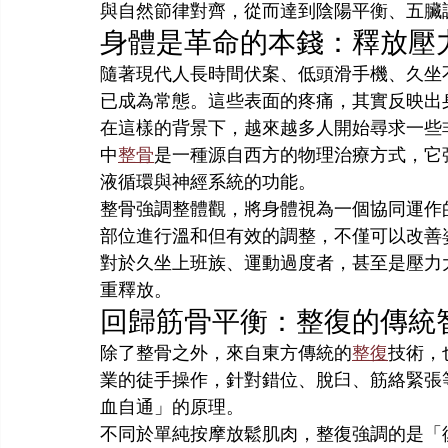
與自然節律對齊，從而達到陰陽平衡、五臟
身體是革命的本錢：釋放壓
隨著現代人長時間伏案、低頭滑手機、久坐
已成為常態。這些表面的疼痛，其實反映出
在這樣的背景下，越來越多人開始尋求一些
中
整骨
是一種源自西方的物理治療方式，它
液循環與神經系統的功能。
整骨強調整體觀，將身體視為一個協同運作
部位進行溫和但有效的調整，不僅可以改善
對於久坐上班族、運動過度者，甚至是壓力
重釋放。
回歸筋骨平衡：整復的傳統
除了整骨之外，來自東方傳統的
整復
技術，
業的徒手操作，針對錯位、脫臼、筋絡緊張
血自通」的原理。
不同於單純按摩放鬆肌肉，整復強調的是「