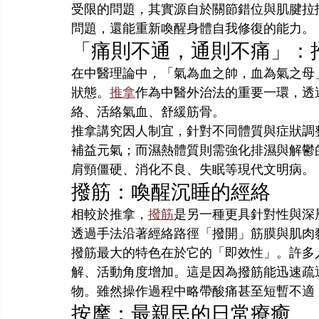
受限的問題，其實源自於關節錯位與肌腱拉
問題，還能重新喚醒身體自我修復的能力。
「痛則不通，通則不痛」：
在中醫理論中，「氣為血之帥，血為氣之母
狀態。
推拿
作為中醫外治法的重要一環，透
絡、活絡氣血、舒緩筋骨。
推拿講究因人制宜，針對不同體質與症狀調
補益元氣；而濕熱體質則需強化排濕與解鬱
肩頸僵硬、消化不良、失眠等現代文明病。
撥筋：喚醒沉睡的經絡
相較於推拿，
撥筋
是另一種更具針對性與深
透過手法沿著經絡路徑「撥開」筋膜與肌肉
撥筋最大的特色在於它的「即效性」。許多
解、活動角度增加。這是因為撥筋能迅速疏
物。雖然操作過程中略帶酸痛甚至短暫不適
按摩：最親民的日常療癒